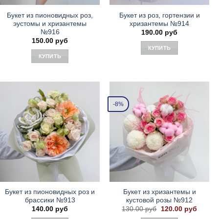
Букет из пионовидных роз,
Букет из роз, гортензии и
эустомы и хризантемы
хризантемы №914
№916
190.00
руб
150.00
руб
КУПИТЬ
КУПИТЬ
-8%
Букет из пионовидных роз и
Букет из хризантемы и
брассики №913
кустовой розы №912
Первоначальная
Текущ
140.00
руб
130.00
руб
120.00
руб
цена
цена: