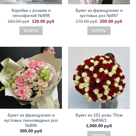
Коробка с розами и
Букет из французских и
гипсофилой №898
кустовых роз №897
Первоначальная
Текущая
Первоначальная
Текущ
150.00
руб
120.00
руб
270.00
руб
200.00
руб
цена
цена:
цена
цена:
составляла
120.00 руб.
составляла
200.00
КУПИТЬ
КУПИТЬ
150.00 руб.
270.00 руб.
Букет из французских и
Букет из 101 розы 70см
кустовых пионовидных роз
№896/1
№896
1,000.00
руб
300.00
руб
КУПИТЬ