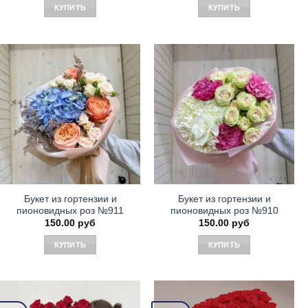
составляла
120.00
КУПИТЬ
КУПИТЬ
130.00 руб.
Букет из гортензии и
Букет из гортензии и
пионовидных роз №911
пионовидных роз №910
150.00
руб
150.00
руб
КУПИТЬ
КУПИТЬ