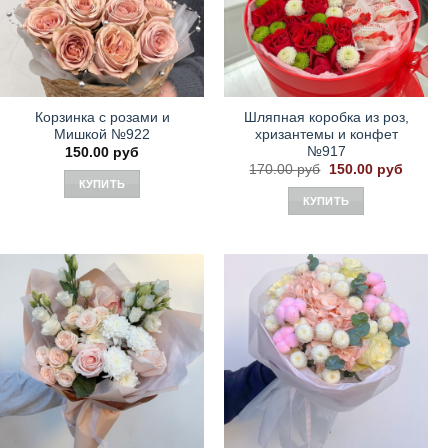
Корзинка с розами и
Шляпная коробка из роз,
Мишкой №922
хризантемы и конфет
№917
150.00
руб
Первоначальная
Текущ
170.00
руб
150.00
руб
цена
цена:
КУПИТЬ
составляла
150.00
КУПИТЬ
170.00 руб.