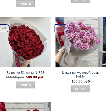
КУПИТЬ
-9%
Новинка
Букет из кустовой розы
Букет из 51 розы №895
№894
Первоначальная
Текущая
550.00
руб
500.00
руб
цена
цена:
100.00
руб
составляла
500.00 руб.
КУПИТЬ
550.00 руб.
КУПИТЬ