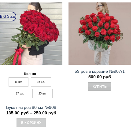
имеет
несколько
BIG SIZE
вариаций.
Опции
можно
выбрать
на
странице
товара.
59 роз в корзине №907/1
Кол-во
500.00
руб
11 шт.
15 шт.
КУПИТЬ
17 шт.
25 шт.
Букет из роз 80 см №908
Диапазон
135.00
руб
–
250.00
руб
цен:
135.00 руб
В КОРЗИНУ
–
250.00 руб
Этот