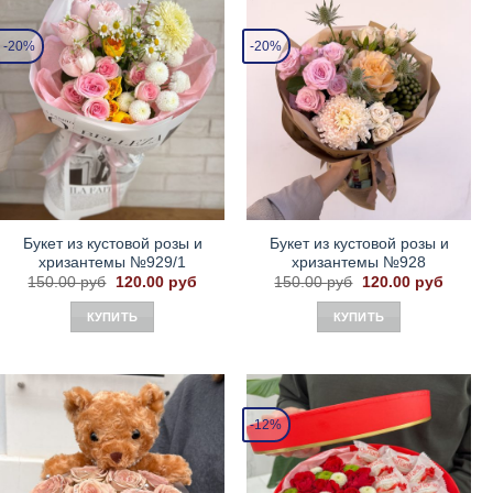
-20%
-20%
Букет из кустовой розы и
Букет из кустовой розы и
хризантемы №929/1
хризантемы №928
Первоначальная
Текущая
Первоначальная
Текущ
150.00
руб
120.00
руб
150.00
руб
120.00
руб
цена
цена:
цена
цена:
составляла
120.00 руб.
составляла
120.00
КУПИТЬ
КУПИТЬ
150.00 руб.
150.00 руб.
-12%