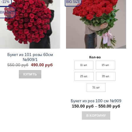
-11%
BIG SIZE
BIG SIZE
Букет из 101 розы 60см
Кол-во
№909/1
Первоначальная
Текущая
550.00
руб
490.00
руб
11 шт.
15 шт.
цена
цена:
составляла
490.00 руб.
КУПИТЬ
550.00 руб.
25 шт.
35 шт.
51 шт
Букет из роз 100 см №909
Диапа
150.00
руб
–
550.00
руб
цен:
150.0
В КОРЗИНУ
–
550.0
Этот
товар