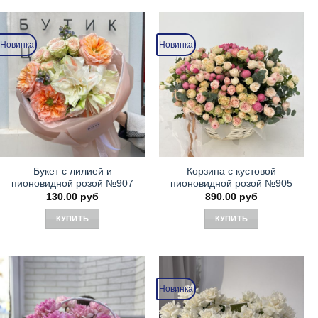
товар
имеет
несколько
Новинка
Новинка
вариаций.
Опции
можно
выбрать
на
странице
товара.
Букет с лилией и
Корзина с кустовой
пионовидной розой №907
пионовидной розой №905
130.00
руб
890.00
руб
КУПИТЬ
КУПИТЬ
Новинка