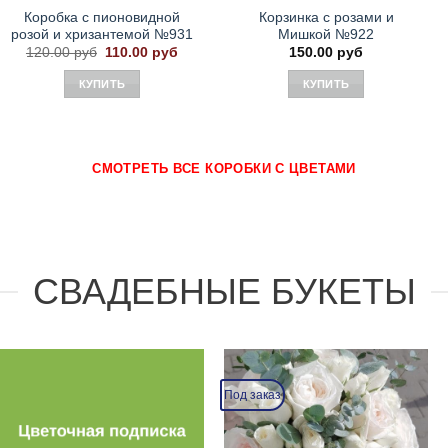
Коробка с пионовидной
Корзинка с розами и
розой и хризантемой №931
Мишкой №922
Первоначальная
Текущая
120.00
руб
110.00
руб
150.00
руб
цена
цена:
составляла
110.00 руб.
КУПИТЬ
КУПИТЬ
120.00 руб.
СМОТРЕТЬ ВСЕ КОРОБКИ С ЦВЕТАМИ
СВАДЕБНЫЕ БУКЕТЫ
Под заказ