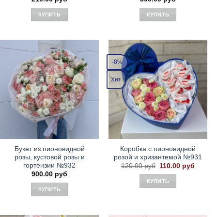
КУПИТЬ
КУПИТЬ
-8%
Хит
Букет из пионовидной
Коробка с пионовидной
розы, кустовой розы и
розой и хризантемой №931
гортензии №932
Первоначальная
Текущ
120.00
руб
110.00
руб
цена
цена:
900.00
руб
составляла
110.00
КУПИТЬ
120.00 руб.
КУПИТЬ