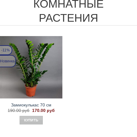
КОМНАТНЫЕ
РАСТЕНИЯ
-11%
Новинка
Замиокулькас 70 см
Первоначальная
Текущая
190.00
руб
170.00
руб
цена
цена:
составляла
170.00 руб.
КУПИТЬ
190.00 руб.