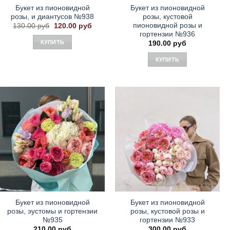
Букет из пионовидной
Букет из пионовидной
розы, и диантусов №938
розы, кустовой
пионовидной розы и
Первоначальная
Текущая
130.00
руб
120.00
руб
цена
цена:
гортензии №936
составляла
120.00 руб.
КУПИТЬ
190.00
руб
130.00 руб.
КУПИТЬ
Букет из пионовидной
Букет из пионовидной
розы, эустомы и гортензии
розы, кустовой розы и
№935
гортензии №933
210.00
руб
300.00
руб